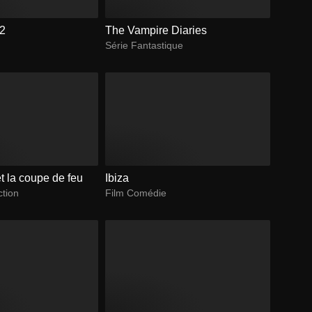
 2
The Vampire Diaries
Série Fantastique
et la coupe de feu
Ibiza
ction
Film Comédie