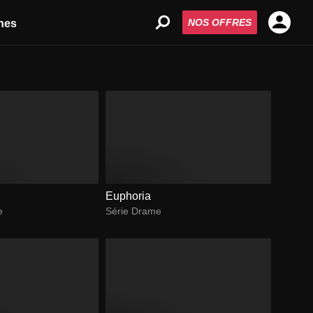
NOS OFFRES
nes
Euphoria
e
Série Drame