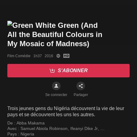
Film Comédie   1h37   2016
S'ABONNER
Se connecter
Partager
Trois jeunes gens du Nigéria découvrent la vie de leur
pays et se découvrent les uns les autres.
De :
Abba Makama
Avec :
Samuel Abiola Robinson
,
Ifeanyi Dike Jr
,
Crystabel Goddy
Pays :
Nigeria