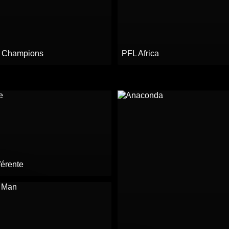
s Champions
PFL Africa
férente