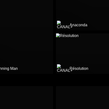
Anaconda
nning Man
Résolution