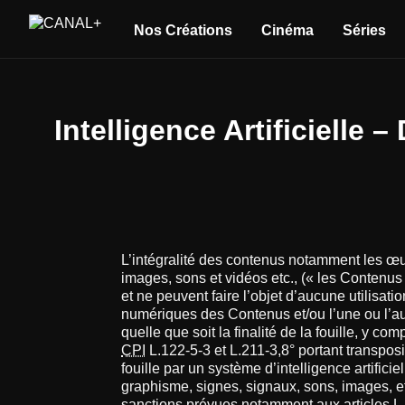
Nos Créations
Cinéma
Séries
Intelligence Artificielle 
L’intégralité des contenus notamment les œuv
images, sons et vidéos etc., (« les Contenus »
et ne peuvent faire l’objet d’aucune utilisati
numériques des Contenus et/ou l’une ou l’au
quelle que soit la finalité de la fouille, y c
CPI
L.122-5-3 et L.211-3,8° portant transpos
fouille par un système d’intelligence artifici
graphisme, signes, signaux, sons, images, etc
sanctions prévues notamment aux articles L