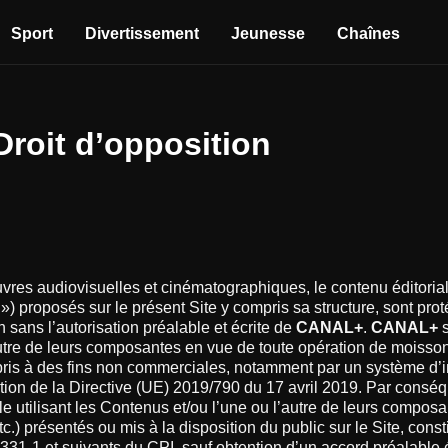
Sport
Divertissement
Jeunesse
Chaînes
– Droit d’opposition
res audiovisuelles et cinématographiques, le contenu éditorial,
) proposés sur le présent Site y compris sa structure, sont protég
on sans l’autorisation préalable et écrite de
CANAL+
.
CANAL+
s
tre de leurs composantes en vue de toute opération de moisson
ompris à des fins non commerciales, notamment par un système d’int
ition de la Directive (UE) 2019/790 du 17 avril 2019. Par consé
elle utilisant les Contenus et/ou l’une ou l’autre de leurs composa
.) présentés ou mis à la disposition du public sur le Site, cons
.331-1 et suivants du
CPI
, sauf obtention d’un accord préalable 