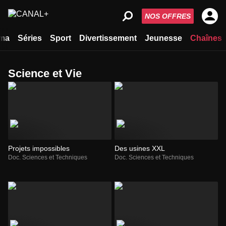
NOS OFFRES
ma
Séries
Sport
Divertissement
Jeunesse
Chaînes
Science et Vie
Projets impossibles
Des usines XXL
Doc. Sciences et Techniques
Doc. Sciences et Techniques