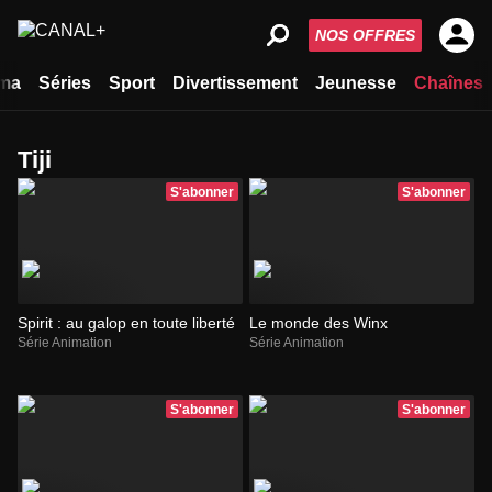
NOS OFFRES
ma
Séries
Sport
Divertissement
Jeunesse
Chaînes
Tiji
S'abonner
S'abonner
Spirit : au galop en toute liberté
Le monde des Winx
Série Animation
Série Animation
S'abonner
S'abonner