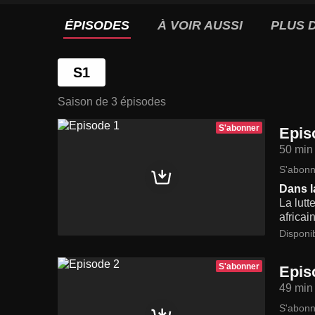
ÉPISODES
À VOIR AUSSI
PLUS D
S1
Saison de 3 épisodes
S'abonner
Epis
50 min
S'abonn
Dans l
La lutt
africai
Disponi
S'abonner
Epis
49 min
S'abonn