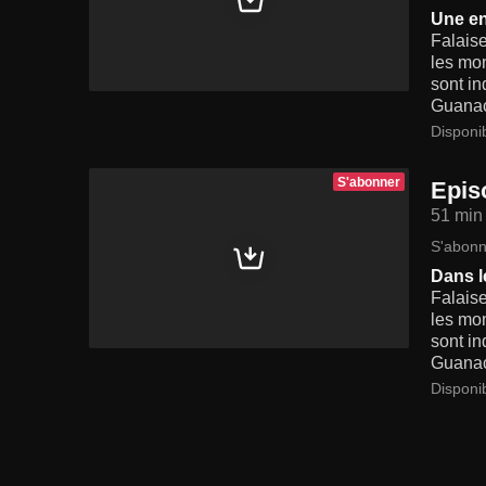
Une en
Falaise
les mon
sont in
Guanaco
Disponi
S'abonner
Epis
51 min
S'abonn
Dans 
Falaise
les mon
sont in
Guanaco
Disponi