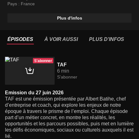
lumière les défis économiques, sociaux ou culturels
Pays :
France
auxquels il est lié.
Plus d'infos
ÉPISODES
À VOIR AUSSI
PLUS D'INFOS
S'abonner
TAF
6 min
S'abonner
Emission du 27 juin 2026
TAF est une émission présentée par Albert Batihe, chef
d’entreprise et coach, qui explore les enjeux de notre
époque à travers le prisme de l’emploi. Chaque épisode
part d’un métier concret, en montre les réalités, les
opportunités et les parcours possibles, puis met en lumière
les défis économiques, sociaux ou culturels auxquels il est
lié.