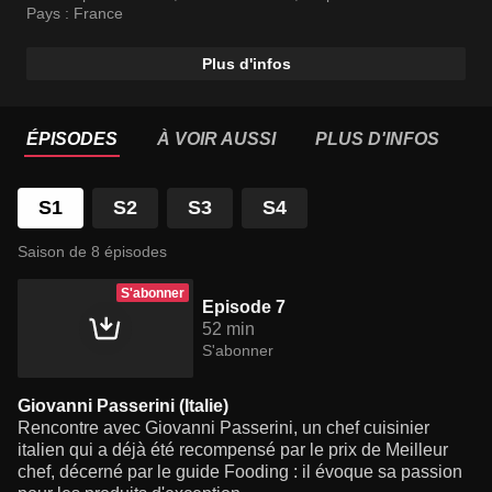
l’influence de leurs origines géographiques.
Pays :
France
Plus d'infos
ÉPISODES
À VOIR AUSSI
PLUS D'INFOS
S1
S2
S3
S4
Saison de 8 épisodes
S'abonner
Episode 7
52 min
S'abonner
Giovanni Passerini (Italie)
Rencontre avec Giovanni Passerini, un chef cuisinier
italien qui a déjà été recompensé par le prix de Meilleur
chef, décerné par le guide Fooding : il évoque sa passion