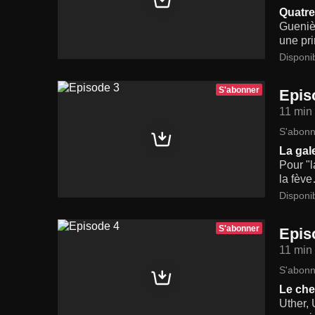
Quatre
Guenièv
une pr
Disponi
S'abonner
Epis
11 min
S'abonn
La gal
Pour "l
la fève
Disponi
S'abonner
Epis
11 min
S'abonn
Le che
Uther, 