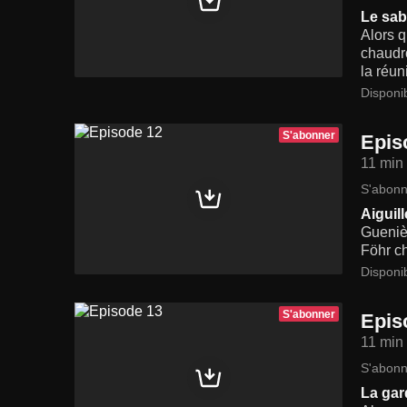
Le sab
Alors q
chaudro
la réun
Disponi
S'abonner
Epis
11 min
S'abonn
Aiguil
Gueniè
Föhr ch
Disponi
S'abonner
Epis
11 min
S'abonn
La gar