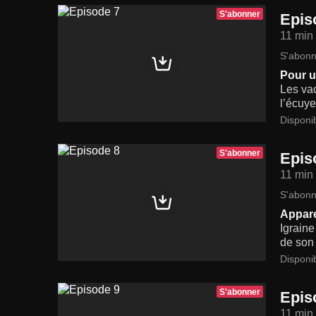
S'abonner
Epis
11 min
S'abonn
Pour u
Les va
l’écuye
Disponi
S'abonner
Epis
11 min
S'abonn
Appar
Igraine
de son 
Disponi
S'abonner
Epis
11 min