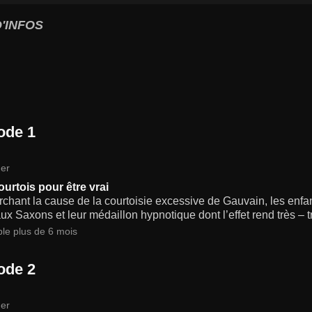
'INFOS
ode 1
er
ourtois pour être vrai
chant la cause de la courtoisie excessive de Gauvain, les enf
ux Saxons et leur médaillon hypnotique dont l’effet rend très – tr
ble plus de 6 mois
ode 2
er