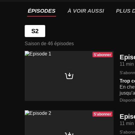
ÉPISODES
À VOIR AUSSI
PLUS D
S2
Saison de 46 épisodes
S'abonner
Epis
11 min
S'abonn
Trop c
En cher
jusqu’a
Disponi
S'abonner
Epis
11 min
S'abonn