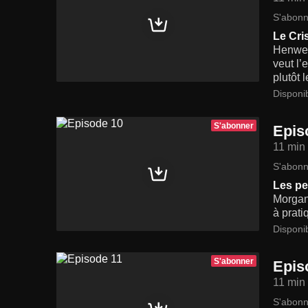
S'abonn
Le Cri
Henwen,
veut l’
plutôt 
Disponi
S'abonner
Epis
11 min
S'abonn
Les pe
Morgane
à prati
Disponi
S'abonner
Epis
11 min
S'abonn