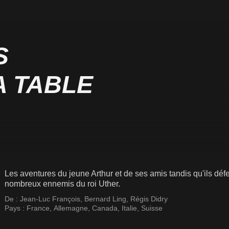
S
A TABLE
Les aventures du jeune Arthur et de ses amis tandis qu'ils dé
nombreux ennemis du roi Uther.
De :
Jean-Luc François
,
Bernard Ling
,
Régis Didry
Pays :
France
,
Allemagne
,
Canada
,
Italie
,
Suisse