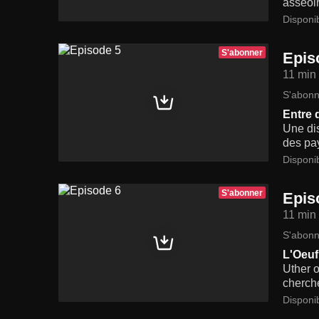
asseoir
Disponi
S'abonner
Epis
11 min
S'abonn
Entre 
Une dis
des pa
Disponi
S'abonner
Epis
11 min
S'abonn
L'Oeuf
Uther o
cherch
Disponi