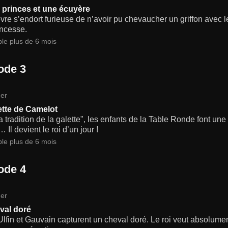
 princes et une écuyère
re s’endort furieuse de n’avoir pu chevaucher un griffon avec le
incesse.
ble plus de 6 mois
ode 3
er
ette de Camelot
a tradition de la galette", les enfants de la Table Ronde font une 
… Il devient le roi d’un jour !
ble plus de 6 mois
ode 4
er
val doré
Ulfin et Gauvain capturent un cheval doré. Le roi veut absolume