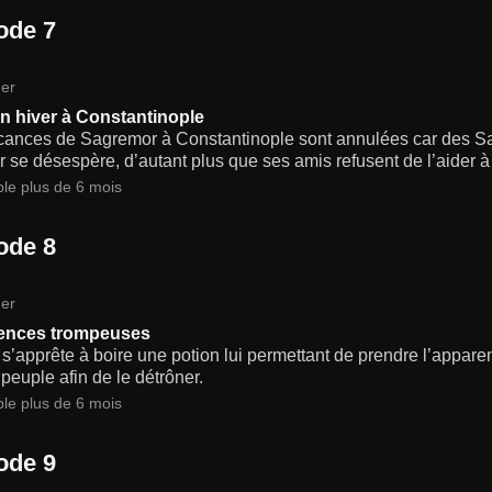
ode 7
er
n hiver à Constantinople
cances de Sagremor à Constantinople sont annulées car des Sax
r se désespère, d’autant plus que ses amis refusent de l’aider à pa
ble plus de 6 mois
ode 8
er
ences trompeuses
 s’apprête à boire une potion lui permettant de prendre l’appare
peuple afin de le détrôner.
ble plus de 6 mois
ode 9