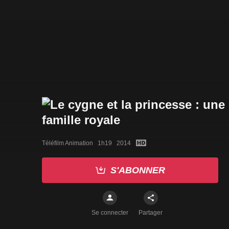
Téléfilm Animation   1h19   2014
S'ABONNER
Se connecter
Partager