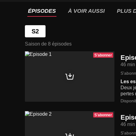
ÉPISODES
À VOIR AUSSI
PLUS D
S2
Saison de 8 épisodes
S'abonner
Epis
46 min
S'abonn
Les es
Deux je
pertes 
Disponi
S'abonner
Epis
46 min
S'abonn