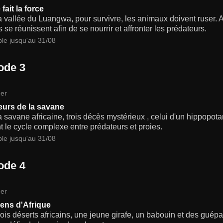
 fait la force
 vallée du Luangwa, pour survivre, les animaux doivent ruser. Al
s se réunissent afin de se nourrir et affronter les prédateurs.
ble jusqu'au 31/08
ode 3
er
eurs de la savane
 savane africaine, trois décès mystérieux , celui d'un hippopotam
t le cycle complexe entre prédateurs et proies.
ble jusqu'au 31/08
ode 4
er
ens d'Afrique
ois déserts africains, une jeune girafe, un babouin et des guép