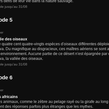
s défis de leur vie dans la nature sauvage.
ble jusqu'au 31/08
ode 5
er
lée des oiseaux
 quatre cent quatre-vingts espèces d'oiseaux différentes déploie
a. Du magnifique au disgracieux, ces maîtres aériens se sont a
 environnement. Aucune partie de ce désert n'est épargnée par c
a, la vallée des oiseaux.
ble jusqu'au 31/08
ode 6
er
 africains
s animaux, comme le zèbre au pelage rayé ou la girafe au long c
nt des réponses parfois plus étranges que les mythes.