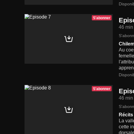
Disponi
S'abonner
Epis
46 min
S'abonn
Chilem
Au coeu
femelle
l'attri
apprend
Disponi
S'abonner
Epis
46 min
S'abonn
Récits
La val
cette i
dorsale