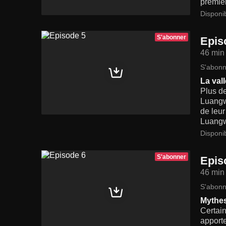
premier
Disponi
S'abonner
Epis
46 min
S'abonn
La val
Plus de
Luangw
de leur
Luangw
Disponi
S'abonner
Epis
46 min
S'abonn
Mythes
Certain
apporte