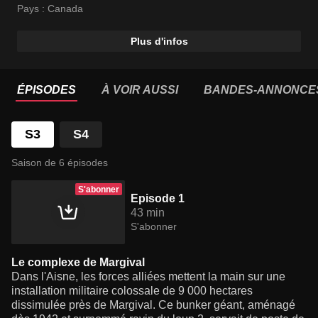
plus insolites et les mieux cachées d'entre elles et nous
Pays :
Canada
éclaire sur les sombres desseins d'Hitler qu'elle
servaient.
Plus d'infos
ÉPISODES
À VOIR AUSSI
BANDES-ANNONCE
S3
S4
Saison de 6 épisodes
S'abonner
Episode 1
43 min
S'abonner
Le complexe de Margival
Dans l'Aisne, les forces alliées mettent la main sur une
installation militaire colossale de 9 000 hectares
dissimulée près de Margival. Ce bunker géant, aménagé