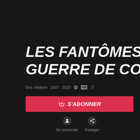
LES FANTÔMES
GUERRE DE C
Doc. Histoire   1h07   2023
S'ABONNER
Se connecter
Partager