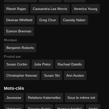
Ritesh Rajan
Cassandra Lee Morris
America Young
Desirae Whitfield
Greg Chun
Cassidy Naber
Eamon Brennan
Musique :
Benjamin Roberts
Produit par :
Susan Corbin
Julia Pistor
Rachael Datello
Christopher Keenan
Susan Shi
Ann Austen
Mots-clés
Jeunesse
Relations fraternelles
Sous le même toit
Voisinage
Groupe d'amis
Humour familial
Amitié