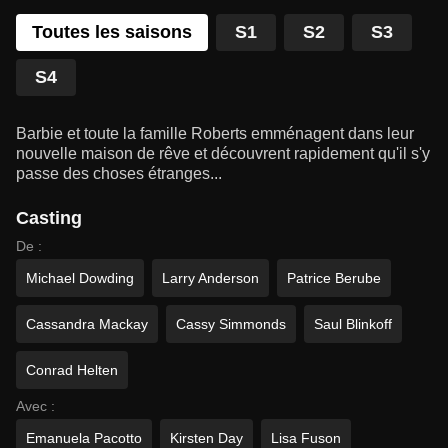
Toutes les saisons
S1
S2
S3
S4
Barbie et toute la famille Roberts emménagent dans leur
nouvelle maison de rêve et découvrent rapidement qu'il s'y
passe des choses étranges...
Casting
De :
Michael Dowding
Larry Anderson
Patrice Berube
Cassandra Mackay
Cassy Simmonds
Saul Blinkoff
Conrad Helten
Avec :
Emanuela Pacotto
Kirsten Day
Lisa Fuson