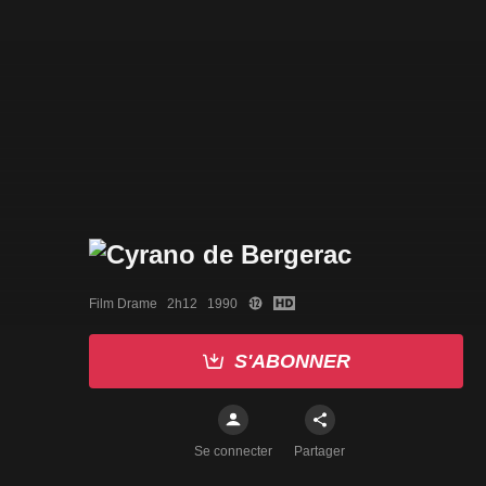
Film Drame   2h12   1990
S'ABONNER
Se connecter
Partager