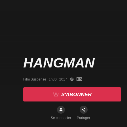
HANGMAN
Film Suspense   1h30   2017
S'ABONNER
Se connecter
Partager