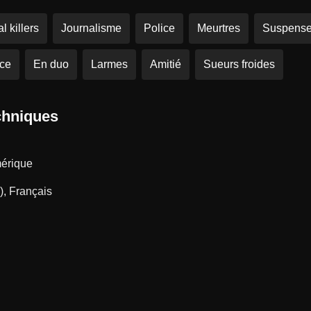
l killers
Journalisme
Police
Meurtres
Suspens
nce
En duo
Larmes
Amitié
Sueurs froides
chniques
mérique
), Français