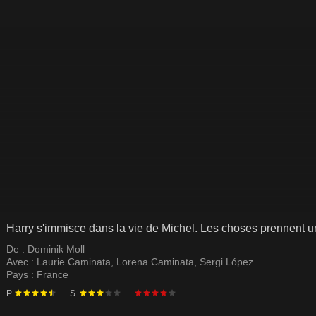
Harry s'immisce dans la vie de Michel. Les choses prennent un 
De :
Dominik Moll
Avec :
Laurie Caminata
,
Lorena Caminata
,
Sergi López
Pays :
France
P.
S.