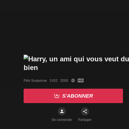
Film Suspense   1h52   2000
S'ABONNER
Se connecter
Partager