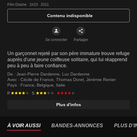
Film Drame   1h23   2011
Contenu indisponible
Se connecter
Partager
Un garçonnet rejeté par son père immature trouve refuge
auprès d'une jeune coiffeuse solitaire, qui lui réapprend
peu à peu à faire confiance.
De :
Jean-Pierre Dardenne
,
Luc Dardenne
Avec :
Cécile de France
,
Thomas Doret
,
Jérémie Renier
Pays :
France
,
Belgique
,
Italie
P.
S.
Plus d'infos
À VOIR AUSSI
BANDES-ANNONCES
PLUS D'