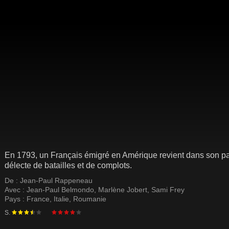
En 1793, un Français émigré en Amérique revient dans son pay
délecte de batailles et de complots.
De :
Jean-Paul Rappeneau
Avec :
Jean-Paul Belmondo
,
Marlène Jobert
,
Sami Frey
Pays :
France
,
Italie
,
Roumanie
S.