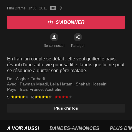
Film Drame   1h58   2011
S'ABONNER
Se connecter
Partager
En Iran, un couple se défait : elle veut quitter le pays,
rêvant d'une autre vie pour sa fille, tandis que lui ne peut
se résoudre à quitter son père malade.
De :
Asghar Farhadi
Avec :
Payman Maadi
,
Leila Hatami
,
Shahab Hosseini
Pays :
Iran
,
France
,
Australie
S.
P.
Plus d'infos
À VOIR AUSSI
BANDES-ANNONCES
PLUS D'