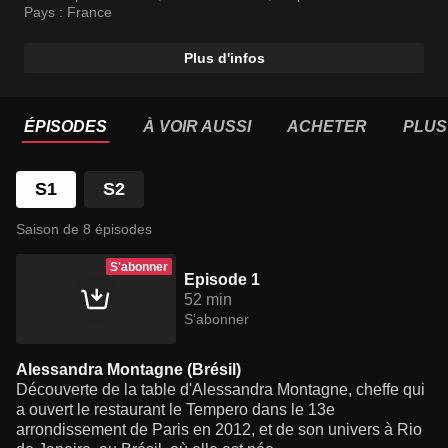
l’influence de leurs origines géographiques.
Pays :
France
Plus d'infos
ÉPISODES
À VOIR AUSSI
ACHETER
PLUS
S1
S2
Saison de 8 épisodes
S'abonner
Episode 1
52 min
S'abonner
Alessandra Montagne (Brésil)
Découverte de la table d'Alessandra Montagne, cheffe qui
a ouvert le restaurant le Tempero dans le 13e
arrondissement de Paris en 2012, et de son univers à Rio