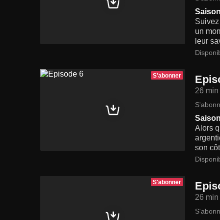
Saison
Suivez
un mome
leur sa
Disponi
S'abonner
Epis
26 min
S'abonn
Saison
Alors q
argent
son côt
Disponi
S'abonner
Epis
26 min
S'abonn