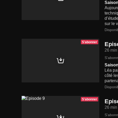
Saison
Aujourd
techniq
d’étude
sur le 
Disponi
S'abonner
Epis
26 min
S'abonn
Saison
Léa pa
côté l
partena
Disponi
S'abonner
Epis
26 min
S'abonn