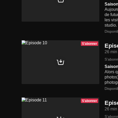
Saison
Aujour
de futu
les vis
studio.
Disponi
S'abonner
Epis
26 min
S'abonn
Saison
Alors q
photos)
photog
Disponi
S'abonner
Epis
26 min
S'abonn