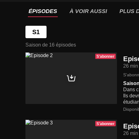
ÉPISODES
À VOIR AUSSI
PLUS D
S1
Saison de 16 épisodes
S'abonner
Epis
26 min
S'abonn
Saison
Dans ce
Ils dev
étudian
Disponi
S'abonner
Epis
26 min