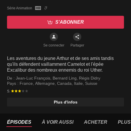
Série Animation
S'ABONNER
Se connecter
Partager
Les aventures du jeune Arthur et de ses amis tandis
qu'ils défendent vaillamment Camelot et l'épée
Excalibur des nombreux ennemis du roi Uther.
De :
Jean-Luc François
,
Bernard Ling
,
Régis Didry
Pays :
France
,
Allemagne
,
Canada
,
Italie
,
Suisse
S.
Plus d'infos
ÉPISODES
À VOIR AUSSI
ACHETER
PLUS