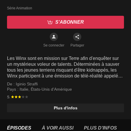
Série Animation
S'ABONNER
Se connecter
Partager
Les Winx sont en mission sur Terre afin d'enquêter sur
un mystérieux voleur de talents. Déterminées à sauver
tous les jeunes terriens risquant d'être kidnappés, les
Winx participent à une émission de télé-réalité appelée
WOW!, en tant que découvreuses de talents.
De :
Iginio Straffi
Pays :
Italie
,
États-Unis d'Amérique
S.
Plus d'infos
ÉPISODES
À VOIR AUSSI
PLUS D'INFOS