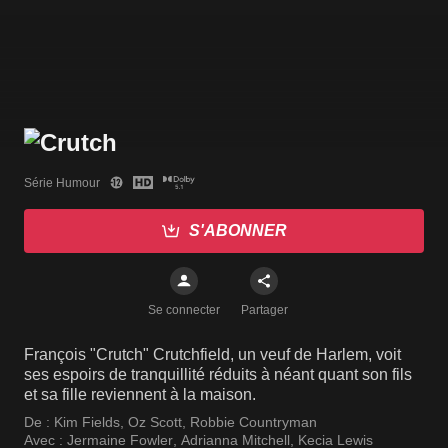
Série Humour
S'ABONNER
Se connecter
Partager
François "Crutch" Crutchfield, un veuf de Harlem, voit
ses espoirs de tranquillité réduits à néant quant son fils
et sa fille reviennent à la maison.
De :
Kim Fields
,
Oz Scott
,
Robbie Countryman
Avec :
Jermaine Fowler
,
Adrianna Mitchell
,
Kecia Lewis