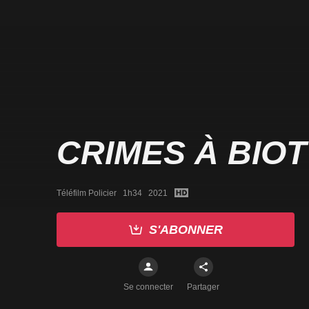
CRIMES À BIOT
Téléfilm Policier   1h34   2021
S'ABONNER
Se connecter
Partager