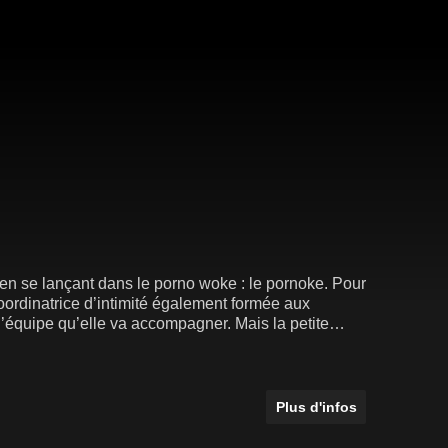
e en se lançant dans le porno woke : le pornoke. Pour
rdinatrice d’intimité également formée aux
’équipe qu’elle va accompagner. Mais la petite
rouver coupée du monde par une tempête de neige et
Plus d'infos