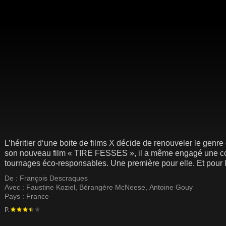
L’héritier d‘une boite de films X décide de renouveler le genr
son nouveau film « TIRE FESSES », il a même engagé une coo
tournages éco-responsables. Une première pour elle. Et pour l
troupe, en tournage dans un chalet savoyard isolé, va se ret
De :
François Descraques
une panne de wifi.
Avec :
Faustine Koziel
,
Bérangère McNeese
,
Antoine Gouy
Pays :
France
P.