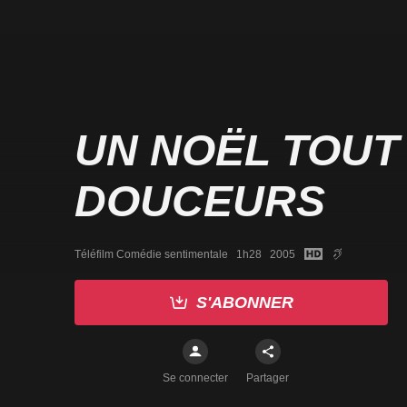
UN NOËL TOUT
DOUCEURS
Téléfilm Comédie sentimentale   1h28   2005
S'ABONNER
Se connecter
Partager