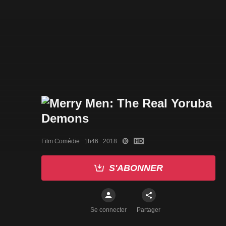
Film Comédie   1h46   2018
S'ABONNER
Se connecter
Partager