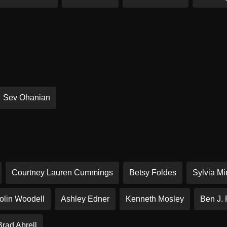
Sev Ohanian
Courtney Lauren Cummings
Betsy Foldes
Sylvia M
olin Woodell
Ashley Edner
Kenneth Mosley
Ben J. 
Brad Abrell