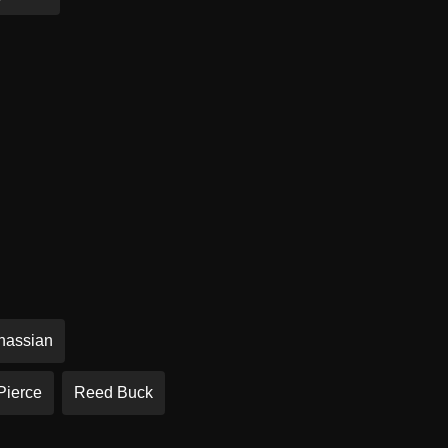
inassian
Pierce
Reed Buck