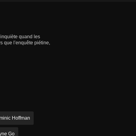
'inquiète quand les
rs que l'enquête piétine,
minic Hoffman
yne Go