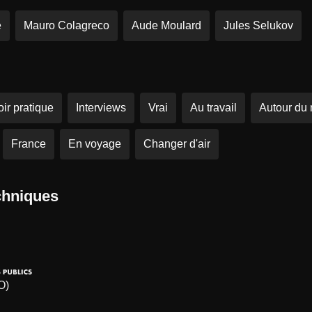
e
Mauro Colagreco
Aude Moulard
Jules Selukov
ir pratique
Interviews
Vrai
Au travail
Autour du
France
En voyage
Changer d'air
chniques
O)