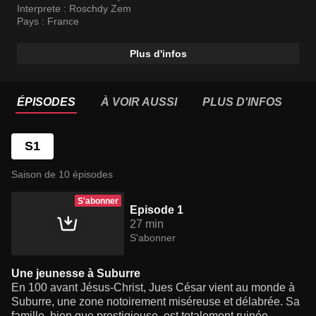
Interprete :
Roschdy Zem
Pays :
France
Plus d'infos
ÉPISODES
À VOIR AUSSI
PLUS D'INFOS
S1
Saison de 10 épisodes
S'abonner
Episode 1
27 min
S'abonner
Une jeunesse à Suburre
En 100 avant Jésus-Christ, Jues César vient au monde à
Suburre, une zone notoirement miséreuse et délabrée. Sa
famille, bien que prestigieuse, est totalement ruinée.