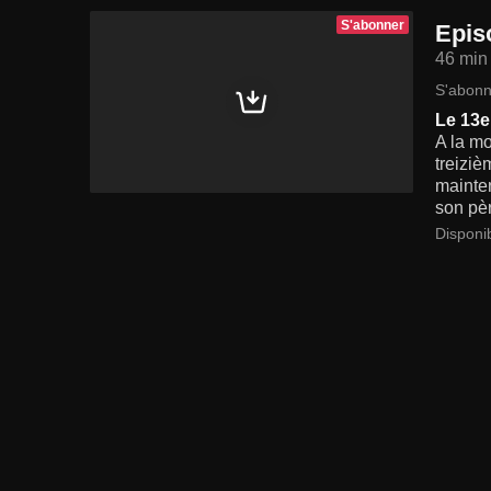
S'abonner
Epis
46 min
S'abonn
Le 13e 
A la mo
treiziè
mainten
son pèr
Disponi