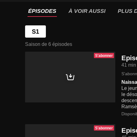
ÉPISODES
À VOIR AUSSI
PLUS D
S1
Saison de 6 épisodes
S'abonner
Epis
41 min
S'abonn
Naissa
Le jeun
le déso
descend
Ramsès,
Disponi
S'abonner
Epis