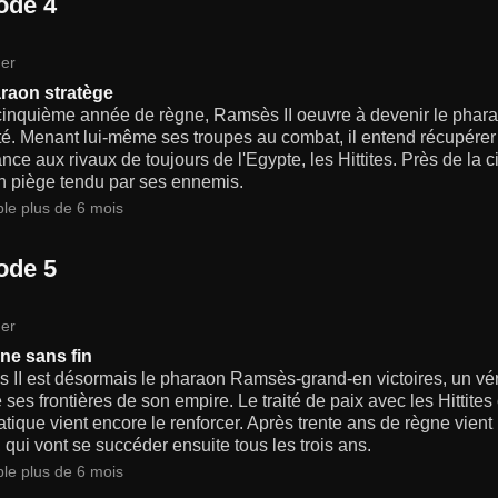
ode 4
er
raon stratège
inquième année de règne, Ramsès II oeuvre à devenir le pharaon 
é. Menant lui-même ses troupes au combat, il entend récupérer 
nce aux rivaux de toujours de l'Egypte, les Hittites. Près de la
n piège tendu par ses ennemis.
ble plus de 6 mois
ode 5
er
ne sans fin
II est désormais le pharaon Ramsès-grand-en victoires, un véri
 ses frontières de son empire. Le traité de paix avec les Hittite
tique vient encore le renforcer. Après trente ans de règne vient
 qui vont se succéder ensuite tous les trois ans.
ble plus de 6 mois