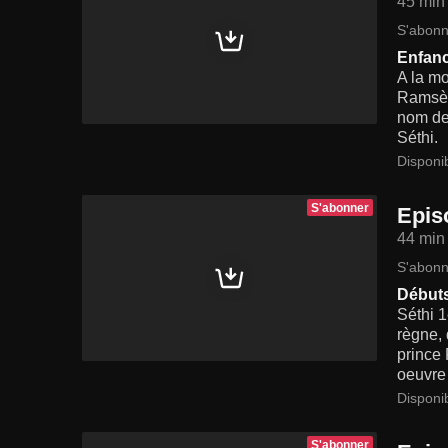
45 min
S'abonn
Enfan
A la m
Ramsès 
nom de 
Séthi.
Disponi
S'abonner
Epis
44 min
S'abonn
Débuts
Séthi 1
règne, 
prince 
oeuvre 
Disponi
S'abonner