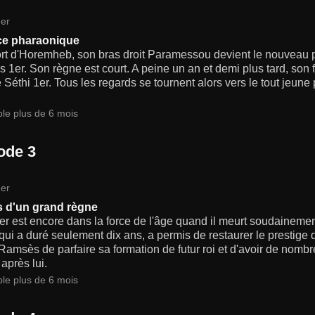
er
ce pharaonique
ort d'Horemheb, son bras droit Paramessou devient le nouveau
1er. Son règne est court. A peine un an et demi plus tard, son f
Séthi 1er. Tous les regards se tournent alors vers le tout jeune
ble plus de 6 mois
ode 3
er
 d'un grand règne
er est encore dans la force de l'âge quand il meurt soudaineme
qui a duré seulement dix ans, a permis de restaurer le prestige d
Ramsès de parfaire sa formation de futur roi et d'avoir de nombr
après lui.
ble plus de 6 mois