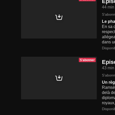
Epis
44 min
S'abonn
Le pha
En sa c
respect
allégea
dans u
Disponi
S'abonner
Epis
43 min
S'abonn
Un règ
Ramsès 
delà de
diploma
royaux,
Disponi