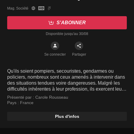
Mag. Société
S'ABONNER
Disponible jusqu'au 30/08
Se connecter
Partager
Qu'ils soient pompiers, secouristes, gendarmes ou
policiers, nombreux sont ceux amenés à intervenir dans
des situations tendues voire dangereuses. Malgré les
difficultés inhérentes à leur profession, ils exercent leur
métier avec passion, se démenant pour se porter au
Présenté par :
Carole Rousseau
secours des victimes, préserver l'intérêt général ou faire
Pays :
France
respecter les lois. Carole Rousseau présente des
reportages en immersion à leurs côtés.
Plus d'infos