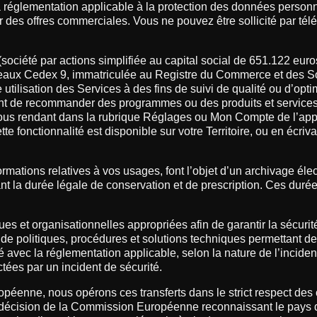
églementation applicable à la protection des données personn
des offres commerciales. Vous ne pouvez être sollicité par tél
té par actions simplifiée au capital social de 651.122 euros, 
aux Cedex 9, immatriculée au Registre du Commerce et des So
utilisation des Services à des fins de suivi de qualité ou d’opti
ttant de recommander des programmes ou des produits et service
 vous rendant dans la rubrique Réglages ou Mon Compte de l’app
e fonctionnalité est disponible sur votre Territoire, ou en écri
ormations relatives à vos usages, font l’objet d’un archivage é
t la durée légale de conservation et de prescription. Ces durée
 et organisationnelles appropriées afin de garantir la sécuri
politiques, procédures et solutions techniques permettant de pré
té avec la réglementation applicable, selon la nature de l’incid
tées par un incident de sécurité.
opéenne, nous opérons ces transferts dans le strict respect des 
e décision de la Commission Européenne reconnaissant le pays