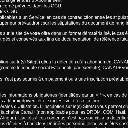
itions générales d’Abonnement.
concerné prévues dans les CGU
 les CGU.
licables à un Service, en cas de contradiction entre les stipula
upérieur prévaudront sur les stipulations du document de rang in
 sur le site de votre offre dans un format dématérialisé, le ca
hargés et conservés aux fins de documentation, de référence futur
iption sur le(s) Site(s) et/ou la détention d’un abonnement CAN
s (comme le module social Facebook, par exemple). CANAL+ vous
cès n'est pas soumis à un paiement ou à une inscription préalab
les informations obligatoires (identifiées par un « * », en cas de
s à fournir doivent être exactes, sincères et à jour ;
ales d'Utilisation. L’inscription sur le(s) Site(s) vous permet d
e la chaîne Canal+ (non applicable pour les DROM, COM, Haïti, l
’Afrique). L’accès à ces contenus n’est pas soumis à la détent
tions définies à l’article « Données personnelles », vous êtes s