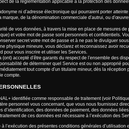
t de la réglementation applicable à la protection des donnée
onyme ni d'adresse électronique qui pourraient porter atteinte a
marque, de la dénomination commerciale d'autrui, ou d'œuvres p
rité de vos données, à travers la mise en place de mesures de p
ique) et votre mot de passe sont personnels et confidentiels. Vou
server secret votre mot de passe et à ne pas le divulguer sous
e physique mineure, vous déclarez et reconnaissez avoir recuei
rd pour vous inscrire et utiliser les Services.
ale a (ont) accepté d'être garants du respect de l'ensemble des di
sponsabilité de déterminer quel Service est ou non approprié pour l
mmédiatement tout compte d'un titulaire mineur, dès la réceptio
 de compte.
PERSONNELLES
 CANAL+ identifiée comme responsable de traitement (voir Politiq
tère personnel vous concernant, que vous nous fournissez direct
s d’identification, des données de paiement, des données liées a
e traitement de ces données est nécessaire à l’exécution des S
à l’exécution des présentes conditions générales d’utilisation e