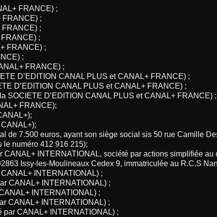
ANAL+ FRANCE) ;
+ FRANCE) ;
+ FRANCE) ;
+ FRANCE) ;
L+ FRANCE) ;
NCE) ;
 CANAL+ FRANCE) ;
OCIETE D’EDITION CANAL PLUS et CANAL+ FRANCE) ;
CIETE D’EDITION CANAL PLUS et CANAL+ FRANCE) ;
ar la SOCIETE D’EDITION CANAL PLUS et CANAL+ FRANCE) ;
CANAL+ FRANCE);
CANAL+);
 CANAL+);
al de 7.500 euros, ayant son siège social sis 50 rue Camille D
 le numéro 412 916 215);
ar CANAL+ INTERNATIONAL, société par actions simplifiée au c
92863 Issy-les-Moulineaux Cedex 9, immatriculée au R.C.S Nan
ar CANAL+ INTERNATIONAL) ;
 par CANAL+ INTERNATIONAL) ;
r CANAL+ INTERNATIONAL) ;
 par CANAL+ INTERNATIONAL) ;
té par CANAL+ INTERNATIONAL) ;