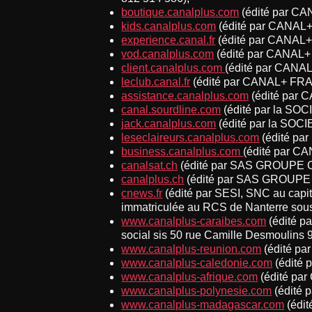
boutique.canalplus.com
(édité par C
kids.canalplus.com
(édité par CANAL
experience.canal.fr
(édité par CANAL
vod.canalplus.com
(édité par CANAL
client.canalplus.com
(édité par CANA
leclub.canal.fr
(édité par CANAL+ FRA
assistance.canalplus.com
(édité par
canal.sourdline.com
(édité par la S
jack.canalplus.com
(édité par la SO
leseclaireurs.canalplus.com
(édité p
business.canalplus.com
(édité par 
canalsat.ch
(édité par SAS GROUPE 
canalplus.ch
(édité par SAS GROUPE
cnews.fr
(édité par SESI, SNC au capit
immatriculée au RCS de Nanterre sous
www.canalplus-caraibes.com
(édité p
social sis 50 rue Camille Desmoulins 
www.canalplus-reunion.com
(édité p
www.canalplus-caledonie.com
(édité
www.canalplus-afrique.com
(édité pa
www.canalplus-polynesie.com
(édité
www.canalplus-madagascar.com
(édi