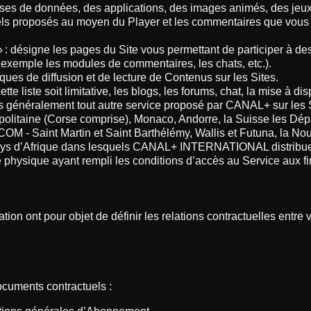
ses de données, des applications, des images animés, des jeux m
ls proposés au moyen du Player et les commentaires que vous
ésigne les pages du Site vous permettant de participer à des S
 exemple les modules de commentaires, les chats, etc.).
iques de diffusion et de lecture de Contenus sur les Sites.
tte liste soit limitative, les blogs, les forums, chat, la mise à di
 généralement tout autre service proposé par CANAL+ sur les S
tropolitaine (Corse comprise), Monaco, Andorre, la Suisse les 
 (COM - Saint Martin et Saint Barthélémy, Wallis et Futuna, la N
s pays d’Afrique dans lesquels CANAL+ INTERNATIONAL distribu
ne physique ayant rempli les conditions d’accès au Service aux f
tion ont pour objet de définir les relations contractuelles entr
ocuments contractuels :