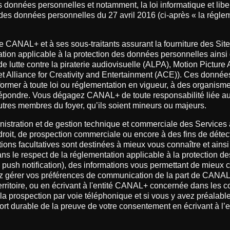
s données personnelles et notamment, la loi informatique et liber
n des données personnelles du 27 avril 2016 (ci-après « la régle
CANAL+ et à ses sous-traitants assurant la fourniture des Sites
tion applicable à la protection des données personnelles ainsi
e lutte contre la piraterie audiovisuelle (ALPA), Motion Picture
et Alliance for Creativity and Entertainment (ACE)). Ces donné
former à toute loi ou réglementation en vigueur, à des organismes 
épondre. Vous dégagez CANAL+ de toute responsabilité liée aux l
autres membres du foyer, qu’ils soient mineurs ou majeurs.
nistration et de gestion technique et commerciale des Services
 droit, de prospection commerciale ou encore à des fins de déte
ions facultatives sont destinées à mieux vous connaître et ainsi
s le respect de la réglementation applicable à la protection d
u push notification), des informations vous permettant de mieux
z gérer vos préférences de communication de la part de CANAL
 territoire, ou en écrivant à l'entité CANAL+ concernée dans les c
a prospection par voie téléphonique et si vous y avez préalabl
upport durable de la preuve de votre consentement en écrivant à