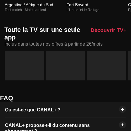
Argentine / Afrique du Sud
Fort Boyard
C
Test-match - Match amical
L'Unicef et le Refuge
E
Toute la TV sur une seule
Découvrir TV+
app
Inclus dans toutes nos offres à partir de 2€/mois
FAQ
Qu'est-ce que CANAL+ ?
CANAL+ propose-t-il du contenu sans