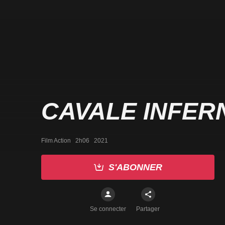
CAVALE INFER
Film Action   2h06   2021
S'ABONNER
Se connecter
Partager