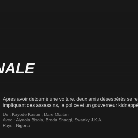
NALE
Après avoir détourné une voiture, deux amis désespérés se r
impliquant des assassins, la police et un gouverneur kidnappé
De :
Kayode Kasum
,
Dare Olaitan
Avec :
Aiyeola Bisola
,
Broda Shaggi
,
Swanky J.K.A.
Pays :
Nigeria