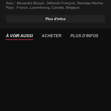
la guerre d’Algérie où se livre un combat au nom de
Avec :
Alexandre Bouyer
,
Déborah François
,
Stanislas Merhar
l’Humanité.
Pays :
France
,
Luxembourg
,
Canada
,
Belgique
Plus d'infos
À VOIR AUSSI
ACHETER
PLUS D'INFOS