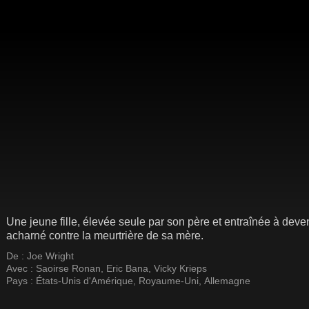
Une jeune fille, élevée seule par son père et entraînée à deve
acharné contre la meurtrière de sa mère.
De :
Joe Wright
Avec :
Saoirse Ronan
,
Eric Bana
,
Vicky Krieps
Pays :
États-Unis d'Amérique
,
Royaume-Uni
,
Allemagne