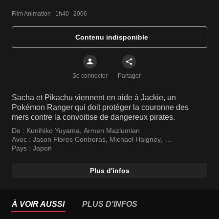
Film Animation   1h40   2006
Contenu indisponible
Se connecter
Partager
Sacha et Pikachu viennent en aide à Jackie, un
Pokémon Ranger qui doit protéger la couronne des
mers contre la convoitise de dangereux pirates.
De :
Kunihiko Yuyama
,
Armen Mazlumian
Avec :
Jason Flores Contreras
,
Michael Haigney
,
Rachael Lillis
Pays :
Japon
Plus d'infos
À VOIR AUSSI
PLUS D'INFOS