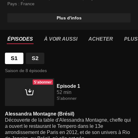
l’influence de leurs origines géographiques.
Pays :
France
Plus d'infos
ÉPISODES
À VOIR AUSSI
ACHETER
PLUS
S1
S2
Saison de 8 épisodes
S'abonner
Episode 1
52 min
S'abonner
Alessandra Montagne (Brésil)
Découverte de la table d'Alessandra Montagne, cheffe qui
a ouvert le restaurant le Tempero dans le 13e
arrondissement de Paris en 2012, et de son univers à Rio