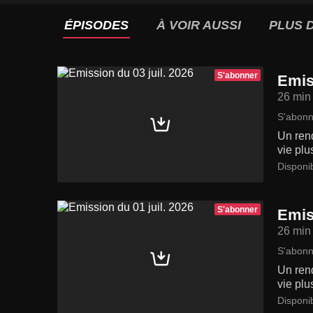
ÉPISODES
À VOIR AUSSI
PLUS D
S'abonner
Emis
26 min
S'abonn
Un rend
vie plu
Disponi
S'abonner
Emis
26 min
S'abonn
Un rend
vie plu
Disponi