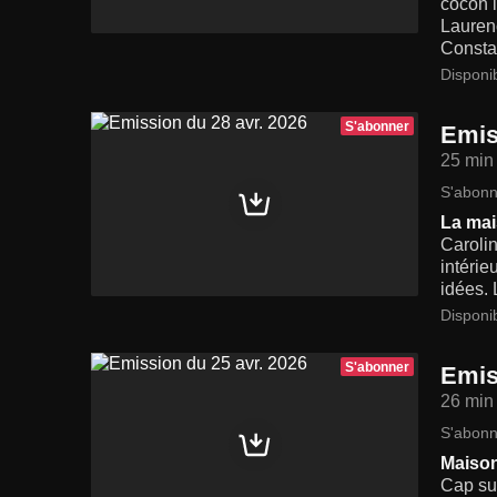
cocon l
Laurenc
Constan
Disponi
S'abonner
Emis
25 min
S'abonn
La mai
Carolin
intérie
idées. 
Disponi
S'abonner
Emis
26 min
S'abonn
Maiso
Cap su