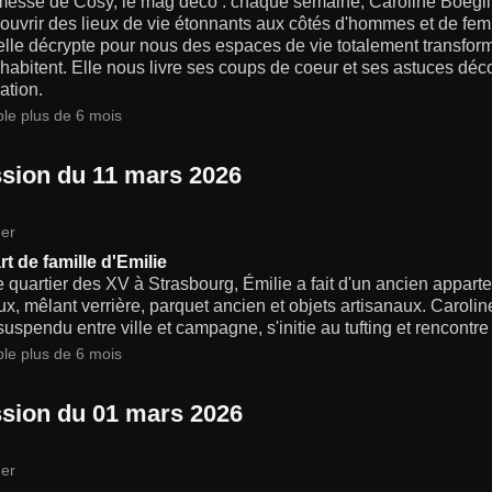
messe de Cosy, le mag déco : chaque semaine, Caroline Boeglin
écouvrir des lieux de vie étonnants aux côtés d'hommes et de f
 elle décrypte pour nous des espaces de vie totalement transfor
 habitent. Elle nous livre ses coups de coeur et ses astuces déc
ration.
ble plus de 6 mois
sion du 11 mars 2026
er
t de famille d'Emilie
 quartier des XV à Strasbourg, Émilie a fait d'un ancien appart
x, mêlant verrière, parquet ancien et objets artisanaux. Caroli
uspendu entre ville et campagne, s'initie au tufting et rencontr
ble plus de 6 mois
sion du 01 mars 2026
er