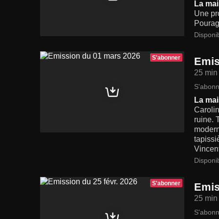
La mai
Une pr
Poura
Disponi
S'abonner
Emis
25 min
S'abonn
La mai
Caroli
ruine. 
moderni
tapissi
Vincen
Disponi
S'abonner
Emis
25 min
S'abonn