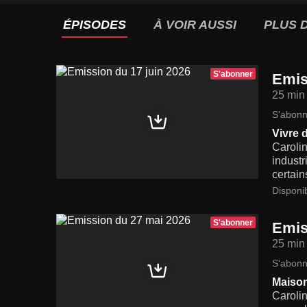
ÉPISODES
À VOIR AUSSI
PLUS D
S'abonner
Emis
25 min
S'abonn
Vivre 
Carolin
industr
certain
Disponi
S'abonner
Emis
25 min
S'abonn
Maiso
Caroli