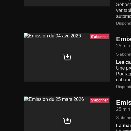
Sébasti
véritab
automo
Disponi
S'abonner
Emis
25 min
S'abonn
Les ca
Une pr
Pourag
cabane
Disponi
S'abonner
Emis
25 min
S'abonn
La mai