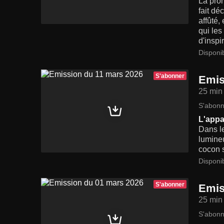
La pro
fait d
affûté,
qui les
d'inspi
Disponi
S'abonner
Emis
25 min
S'abonn
L'appar
Dans le
lumineu
cocon s
Disponi
S'abonner
Emis
25 min
S'abonn