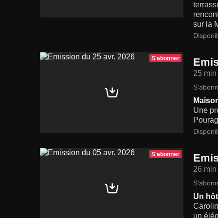
terrass
rencont
sur la 
Disponi
S'abonner
Emis
25 min
S'abonn
Maiso
Une pr
Poura
Disponi
S'abonner
Emis
26 min
S'abonn
Un hôt
Carolin
un élég