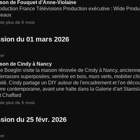
son de Fouquet d'Anne-Violaine
oduction France Télévisions Production exécutive : Wide Prod
geaux
ble plus de 6 mois
sion du 01 mars 2026
er
son de Cindy à Nancy
ne Boeglin visite la maison rénovée de Cindy à Nancy, ancienn
Terrasses superposées, verrière en bois, murs verts, mobilier c
té. Cindy partage un DIY autour de l'encadrement et l'on décou
ère contemporaine, avant une halte dans la Galerie d'art Stanisl
t Chaffard
ble plus de 6 mois
sion du 25 févr. 2026
er