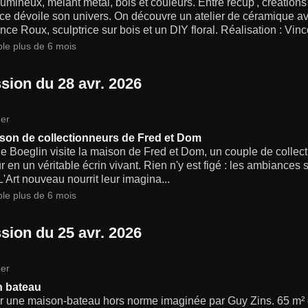
umineux, mêlant métal, bois et couleurs. Entre récup', créations 
e dévoile son univers. On découvre un atelier de céramique ave
ce Roux, sculptrice sur bois et un DIY floral. Réalisation : Vin
ble plus de 6 mois
sion du 28 avr. 2026
er
son de collectionneurs de Fred et Dom
e Boeglin visite la maison de Fred et Dom, un couple de collect
ur en un véritable écrin vivant. Rien n'y est figé : les ambiances
L'Art nouveau nourrit leur imagina...
ble plus de 6 mois
sion du 25 avr. 2026
er
n bateau
r une maison-bateau hors norme imaginée par Guy Zins. 65 m² d