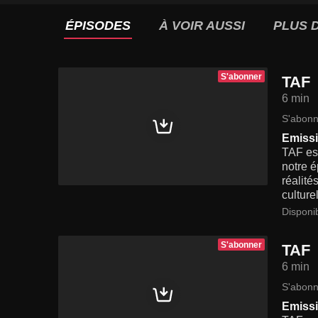
ÉPISODES
À VOIR AUSSI
PLUS D
S'abonner
TAF
6 min
S'abonn
Emissi
TAF est
notre é
réalité
culturel
Disponi
S'abonner
TAF
6 min
S'abonn
Emissi