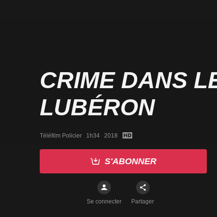
CRIME DANS L
LUBÉRON
Téléfilm Policier   1h34   2018
S'ABONNER
Se connecter
Partager