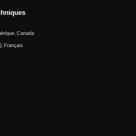
chniques
mérique, Canada
), Français