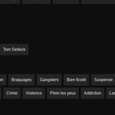
Tom Selleck
on
Braquages
Gangsters
Bien ficelé
Suspense
Crime
Violence
Plein les yeux
Addiction
La