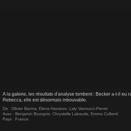
A la galerie, les résultats d'analyse tombent : Becker a-t-il e
Rebecca, elle est désormais introuvable.
De :
Olivier Barma
,
Elena Hazanov
,
Laly Vannucci-Perret
Avec :
Benjamin Bourgois
,
Chrystelle Labaude
,
Emma Colberti
Pays :
France