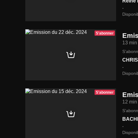
Reine
.
Disponi
S'abonner
Emis
13 min
S'abonn
CHRIS
.
Disponi
S'abonner
Emis
12 min
S'abonn
BACH
.
Disponi