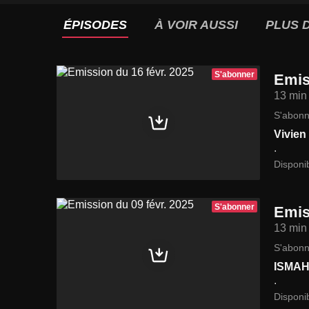
ÉPISODES
À VOIR AUSSI
PLUS D
S'abonner
Emis
13 min
S'abonn
Vivie
.
Disponi
S'abonner
Emis
13 min
S'abonn
ISMAH
.
Disponi