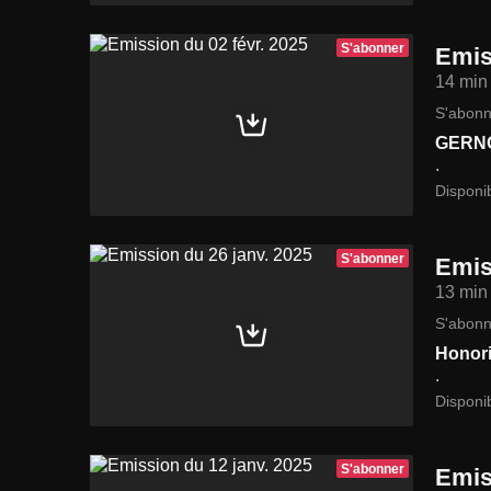
S'abonner
Emis
14 min
S'abonn
GERN
.
Disponi
S'abonner
Emis
13 min
S'abonn
Honor
.
Disponi
S'abonner
Emis