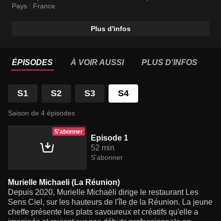
l’influence de leurs origines géographiques.
Pays :
France
Plus d'infos
ÉPISODES
À VOIR AUSSI
PLUS D'INFOS
S1
S2
S3
S4
Saison de 4 épisodes
S'abonner
Episode 1
52 min
S'abonner
Murielle Michaeli (La Réunion)
Depuis 2020, Murielle Michaëli dirige le restaurant Les
Sens Ciel, sur les hauteurs de l'île de la Réunion. La jeune
cheffe présente les plats savoureux et créatifs qu'elle a